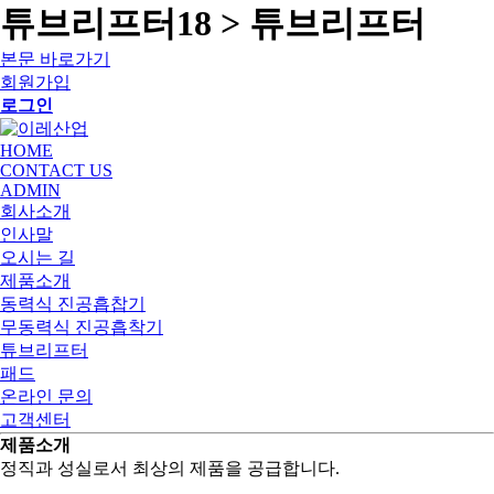
튜브리프터18 > 튜브리프터
본문 바로가기
회원가입
로그인
HOME
CONTACT US
ADMIN
회사소개
인사말
오시는 길
제품소개
동력식 진공흡찹기
무동력식 진공흡착기
튜브리프터
패드
온라인 문의
고객센터
제품소개
정직과 성실로서 최상의 제품을 공급합니다.