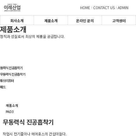
HOME
CONTACT US
ADMIN
회사소개
제품소개
온라인 문의
고객센터
제품소개
정직과 성실로서 최상의 제품을 공급합니다.
동력식 진공흡착기
무동력식 진공흡착기
튜브리프터
패드
제품소개
PAD3
무동력식 진공흡착기
작업시 전기줄이나 에어호스의 간섭이없다.